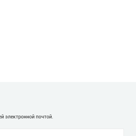
68
70
410.
2000/900/2068.
2000/1685/2065.
525.
2110/990/2255.
2110/1775/2255.
.
655/725.
1265/1365.
ей электронной почтой.