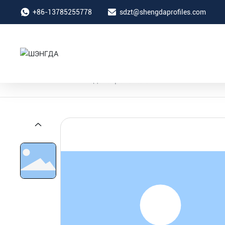
+86-13785255778
sdzt@shengdaprofiles.com
Продукт
Солерофотовольтаический
водонагреватель