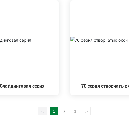
 Слайдинговая серия
70 серия створчатых
1
<
2
3
>