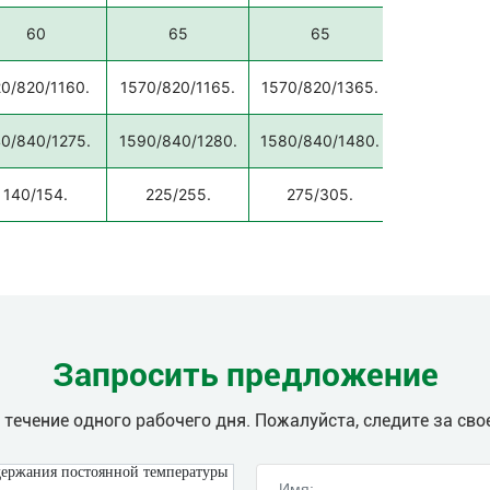
60
65
65
68
0/820/1160.
1570/820/1165.
1570/820/1365.
2150/760/1
0/840/1275.
1590/840/1280.
1580/840/1480.
2200/810/1
140/154.
225/255.
275/305.
380/440
Запросить предложение
течение одного рабочего дня. Пожалуйста, следите за сво
держания постоянной температуры