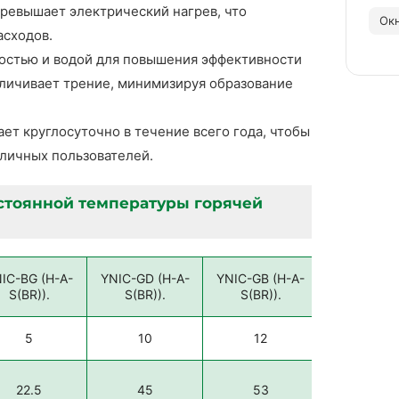
 превышает электрический нагрев, что
Окн
асходов.
остью и водой для повышения эффективности
еличивает трение, минимизируя образование
ет круглосуточно в течение всего года, чтобы
личных пользователей.
стоянной температуры горячей
IC-BG (H-A-
YNIC-GD (H-A-
YNIC-GB (H-A-
YNIC-BG (
S(BR)).
S(BR)).
S(BR)).
S(BR)).
5
10
12
18
22.5
45
53
72.0