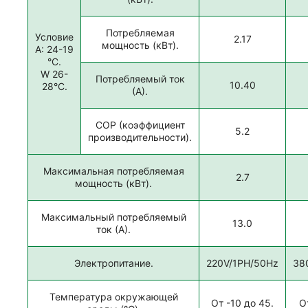
Потребляемая
Условие
2.17
мощность (кВт).
A: 24-19
°C.
W 26-
Потребляемый ток
10.40
28°C.
(А).
COP (коэффициент
5.2
производительности).
Максимальная потребляемая
2.7
мощность (кВт).
Максимальный потребляемый
13.0
ток (А).
Электропитание.
220V/1PH/50Hz
38
Температура окружающей
От -10 до 45.
О