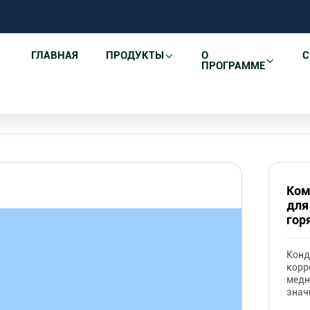
ГЛАВНАЯ
ПРОДУКТЫ
О
С
ПРОГРАММЕ
Комнатная температура - специальный блок для по
бассейне
Ком
для
гор
Конд
корр
медн
знач
утеч