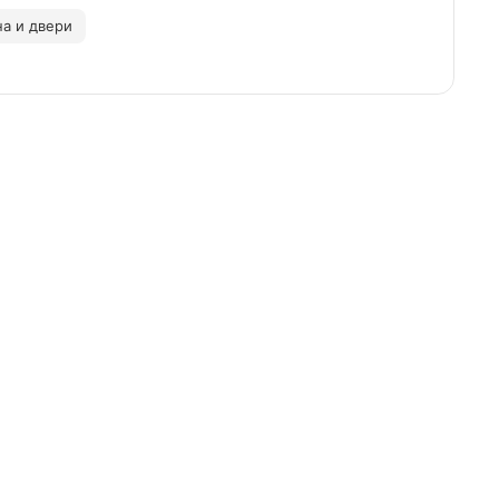
а и двери
H-A-
YNIC-GD (H-A-
YNIC-BG (H-A-
S(BR)).
S(BR)).
25
50
117
234.0